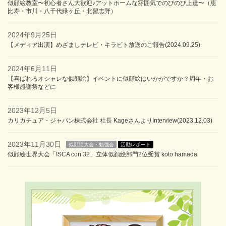
似顔絵教室〜初心者さん大歓迎♪アットホームな雰囲気でのびのび上達〜（恵
比寿・市川・八千代緑ヶ丘・北習志野）
2024年9月25日
【メディア出演】めざましテレビ・キラビト放送のご報告(2024.09.25)
2024年6月11日
【喜ばれるオシャレな似顔絵】イベントに似顔絵はいかがですか？周年・お
客様感謝祭などに
2023年12月5日
カリカチュア・ジャパン株式会社 社長 KageさんよりInterview(2023.12.03)
2023年11月30日
似顔絵大会・勉強会
活動レポート
似顔絵世界大会「ISCA con 32」立体似顔絵部門2位受賞 koto hamada